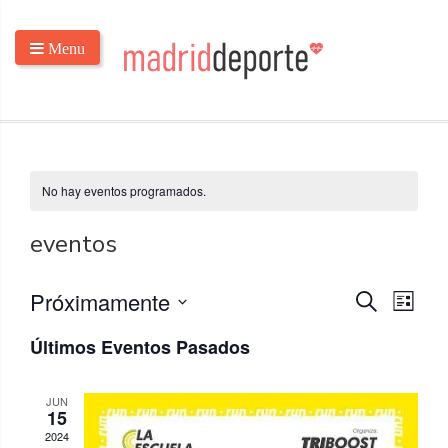
Menu
No hay eventos programados.
eventos
N
N
Próximamente
Buscar
Lista
a
a
Seleccionar
Últimos Eventos Pasados
v
fecha.
v
e
e
g
JUN
g
15
a
2024