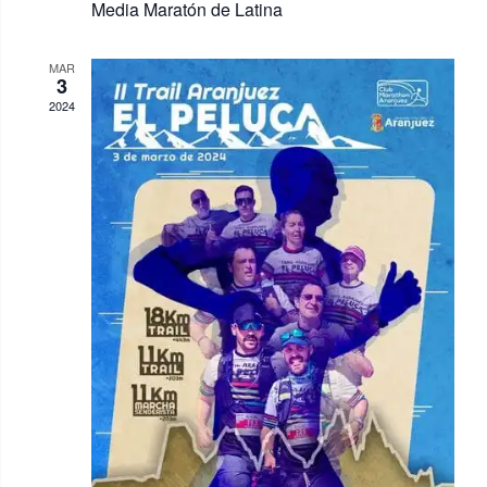
s
Media Maratón de Latina
MAR
3
2024