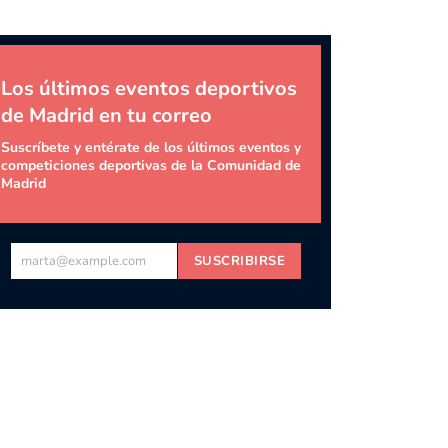
Los últimos eventos deportivos
de Madrid en tu correo
Suscríbete y entérate de los últimos eventos y
competiciones deportivas de la Comunidad de
Madrid
marta@example.com
SUSCRIBIRSE
Tu
email