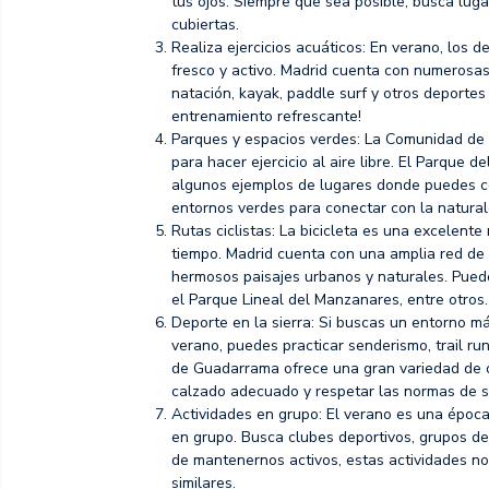
tus ojos. Siempre que sea posible, busca luga
cubiertas.
Realiza ejercicios acuáticos: En verano, los
fresco y activo. Madrid cuenta con numerosa
natación, kayak, paddle surf y otros deportes
entrenamiento refrescante!
Parques y espacios verdes: La Comunidad de 
para hacer ejercicio al aire libre. El Parque 
algunos ejemplos de lugares donde puedes co
entornos verdes para conectar con la natural
Rutas ciclistas: La bicicleta es una excelente
tiempo. Madrid cuenta con una amplia red de ca
hermosos paisajes urbanos y naturales. Puedes
el Parque Lineal del Manzanares, entre otros.
Deporte en la sierra: Si buscas un entorno má
verano, puedes practicar senderismo, trail r
de Guadarrama ofrece una gran variedad de o
calzado adecuado y respetar las normas de s
Actividades en grupo: El verano es una época
en grupo. Busca clubes deportivos, grupos d
de mantenernos activos, estas actividades no
similares.