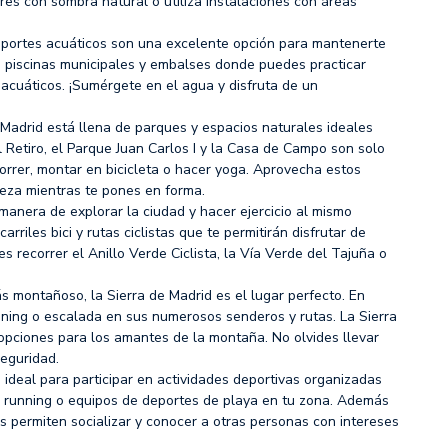
res con sombra natural o utiliza instalaciones con áreas
 deportes acuáticos son una excelente opción para mantenerte
s piscinas municipales y embalses donde puedes practicar
 acuáticos. ¡Sumérgete en el agua y disfruta de un
Madrid está llena de parques y espacios naturales ideales
del Retiro, el Parque Juan Carlos I y la Casa de Campo son solo
rrer, montar en bicicleta o hacer yoga. Aprovecha estos
eza mientras te pones en forma.
 manera de explorar la ciudad y hacer ejercicio al mismo
rriles bici y rutas ciclistas que te permitirán disfrutar de
 recorrer el Anillo Verde Ciclista, la Vía Verde del Tajuña o
s montañoso, la Sierra de Madrid es el lugar perfecto. En
unning o escalada en sus numerosos senderos y rutas. La Sierra
pciones para los amantes de la montaña. No olvides llevar
eguridad.
 ideal para participar en actividades deportivas organizadas
e running o equipos de deportes de playa en tu zona. Además
s permiten socializar y conocer a otras personas con intereses