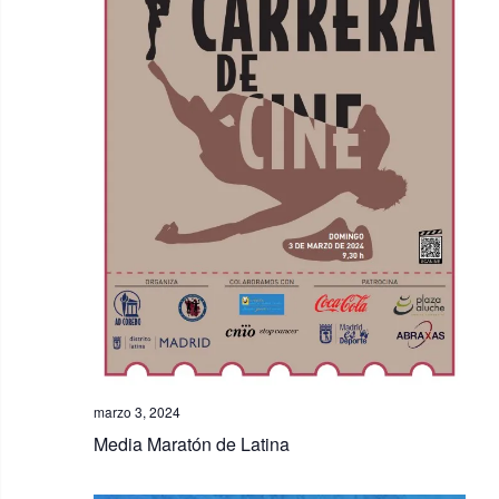
i
s
t
a
s
d
e
E
v
e
n
t
o
marzo 3, 2024
s
Media Maratón de Latina