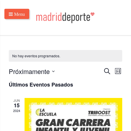
Menu
No hay eventos programados.
N
N
Próximamente
Buscar
Lista
a
a
Seleccionar
Últimos Eventos Pasados
v
fecha.
v
e
e
g
JUN
g
15
a
2024
a
c
c
i